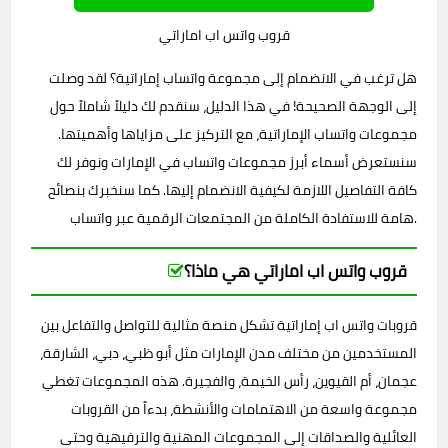
قروب واتس اب اماراتي
هل ترغب في الانضمام إلى مجموعة واتساب إماراتية؟ لقد وصلت
إلى الوجهة الصحيحة! في هذا الدليل، سنقدم لك دليلاً شاملاً حول
مجموعات واتساب الإماراتية، مع التركيز على مزاياها وأهميتها.
سنستعرض أسماء أبرز مجموعات واتساب في الإمارات ونوفر لك
كافة التفاصيل اللازمة لكيفية الانضمام إليها. كما سنخبرك بنصائح
هامة للاستفادة الكاملة من المجتمعات الرقمية عبر واتساب.
قروب واتس اب اماراتي هي ماذا؟
قروبات واتس اب إماراتية تشكل منصة مثالية للتواصل والتفاعل بين
المستخدمين من مختلف مدن الإمارات مثل أبو ظبي، دبي، الشارقة،
عجمان، أم القيوين، رأس الخيمة، والفجيرة. هذه المجموعات تغطي
مجموعة واسعة من الاهتمامات والأنشطة، بدءاً من القروبات
العائلية والصداقات إلى المجموعات المهنية والترفيهية وحتى