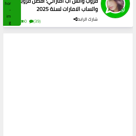
قروب واتس اب اماراتي: أفضل قروبات
واتساب الامارات لسنة 2025
شارك الرابط
#sa
0
(39)