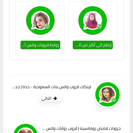
إنظم الى أكثر من 200 قروب واتس آب للتعارف ومتنوعة 2025
روابط قروبات واتس آب متفاعلة 2023 للتعارف والشات
لينكات قروب واتس بنات السعودية - جدة | جداويات للتعارف
التالي
جروبات قصص رومانسيه | قروب روايات واتس بنات بس