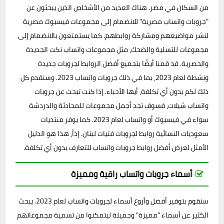
من السكان في مصر. هناك العديد من الأشخاص الذين يبحثون عن
"جروبات واتساب مصرية" للانضمام إلى مجموعات فيسبوك مصرية
لنشر مواضيعهم ومشاركة روابطهم. كما يستمتعون بالانضمام إلى
مجموعات للتسلية والضحك، مثل مجموعات واتساب نكت الجديدة
والحصرية. قد قمنا أيضًا بتجميع أفضل الروابط لجروبات جديدة
ونشطة لعام 2023، بما في ذلك جروبات واتساب 2023. وسنقدم كل
ذلك لكم بدون أي تكلفة، أيها الأحباء. إذا كنت تبحث عن جروبات
واتساب شيلات، فسوف تجد أجمل مجموعات للمحادثة والدردشة
سواء في فيسبوك أو واتساب لعام 2023. كما يوفر منتديات
سعوديات النسائية روابط لجروبات فتيات لبنان. إذاً، هذا هو الدليل
الأمثل لعرض أفضل روابط جروبات واتساب للتعارف بدون أي تكلفة.
أسماء جروبات واتساب راقية ومميزة
سنقوم بتوفير أفضل وأروع أسماء لجروبات واتساب لعام 2023. يبحث
الكثير عن أسماء "مميزة" وجميلة ليتمكنوا من تسمية مجموعاتهم